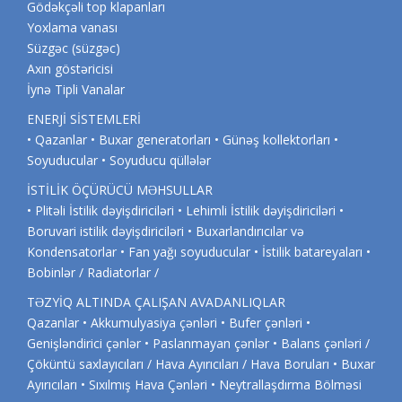
Gödəkçəli top klapanları
Yoxlama vanası
Süzgəc (süzgəc)
Axın göstəricisi
İynə Tipli Vanalar
ENERJİ SİSTEMLERİ
• Qazanlar • Buxar generatorları • Günəş kollektorları •
Soyuducular • Soyuducu qüllələr
İSTİLİK ÖÇÜRÜCÜ MƏHSULLAR
• Plitəli İstilik dəyişdiriciləri • Lehimli İstilik dəyişdiriciləri •
Boruvari istilik dəyişdiriciləri • Buxarlandırıcılar və
Kondensatorlar • Fan yağı soyuducular • İstilik batareyaları •
Bobinlər / Radiatorlar /
TƏZYİQ ALTINDA ÇALIŞAN AVADANLIQLAR
Qazanlar • Akkumulyasiya çənləri • Bufer çənləri •
Genişləndirici çənlər • Paslanmayan çənlər • Balans çənləri /
Çöküntü saxlayıcıları / Hava Ayırıcıları / Hava Boruları • Buxar
Ayırıcıları • Sıxılmış Hava Çənləri • Neytrallaşdırma Bölməsi