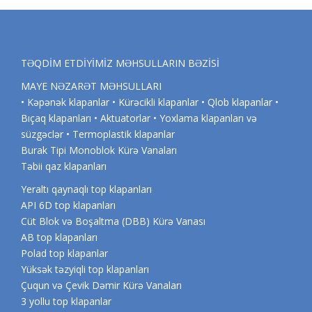
TƏQDİM ETDİYİMİZ MƏHSULLARIN BƏZİSİ
MAYE NƏZARƏT MƏHSULLARI
• Kəpənək klapanlar • Kürəcikli klapanlar • Qlob klapanlar •
Bıçaq klapanları • Aktuatorlar • Yoxlama klapanları və
süzgəclər • Termoplastik klapanlar
Burak Tipi Monoblok Kürə Vanaları
Təbii qaz klapanları
Yeraltı qaynaqlı top klapanları
API 6D top klapanları
Cüt Blok və Boşaltma (DBB) Kürə Vanası
AB top klapanları
Polad top klapanlar
Yüksək təzyiqli top klapanları
Çuqun və Çevik Dəmir Kürə Vanaları
3 yollu top klapanlar