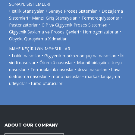
SƏNAYE SİSTEMLERİ
• İstilik Stansiyaları • Sənaye Proses Sistemləri • Dozajlama
Sistemləri • Mənzil Giriş Stansiyaları • Termorequlyatorlar •
Pasterizatorlar • CIP və Gigiyenik Proses Sistemləri •
Gigiyenik Saxlama və Proses Çənləri • Homogenizatorlar •
Obyekt Quraşdırma Xidmətləri
MAYE KEÇİRİLƏN MƏHSULLAR
• Loblu nasoslar • Gigiyenik mərkəzdənqaçma nasosları • İki
vintli nasoslar • Ötürücü nasoslar • Maqnit birləşdirici turşu
nasosları / Termoplastik nasoslar • dozaj nasosları • hava
diafraqma nasosları • mono nasoslar • mərkəzdənqaçma
üfleyicilər • turbo üfürücülər
ABOUT OUR COMPANY